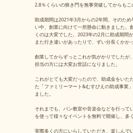
2.8
％くらいの狭き門を無事突破してからもこ
助成期間は
2021
年
3
月からの
2
年間。そのため
い中、創業に向けて一所懸命に動きました。
くのは大変でした。
2023
年の
2
月に助成期間
また行き違いがあったりで、ずい分長くかか
創業してからずっとこれが気がかりでしたが
担当の方には大変お世話になりました。
これがとても大変だったので、助成金をいた
た「ファミリーマート
&
むすびえの助成事業
ました。
それまでも、パン教室や音楽会などを行って
を使って様々なイベントを無料で開催し、多
実際多くの方にいらしていただき、楽しんで