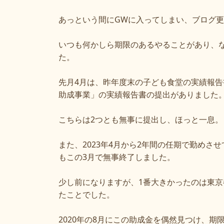
あっという間に
GW
に入ってしまい、ブログ更
いつも何かしら期限のあるやることがあり、
た。
先月
4
月は、昨年度末の子ども食堂の実績報告
助成事業」の実績報告書の提出がありました
こちらは
2
つとも無事に提出し、ほっと一息。
また、
2023
年
4
月から
2
年間の任期で勤めさせ
もこの
3
月で無事終了しました。
少し前になりますが、
1
番大きかったのは東京
たことでした。
2020
年の
8
月にこの助成金を偶然見つけ、期