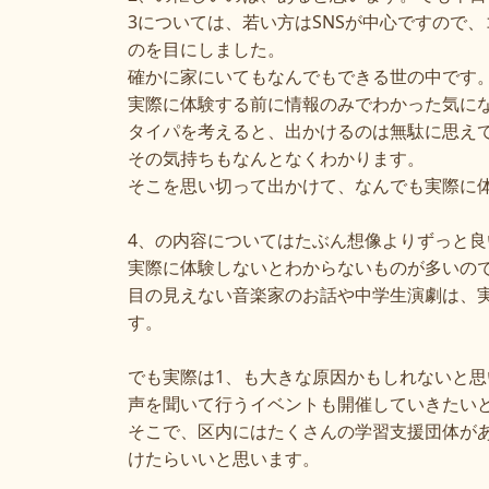
3
については、若い方は
SNS
が中心ですので、
のを目にしました。
確かに家にいてもなんでもできる世の中です
実際に体験する前に情報のみでわかった気に
タイパを考えると、出かけるのは無駄に思え
その気持ちもなんとなくわかります。
そこを思い切って出かけて、なんでも実際に
4
、の内容についてはたぶん想像よりずっと良
実際に体験しないとわからないものが多いの
目の見えない音楽家のお話や中学生演劇は、
す。
でも実際は
1
、も大きな原因かもしれないと思
声を聞いて行うイベントも開催していきたい
そこで、区内にはたくさんの学習支援団体が
けたらいいと思います。