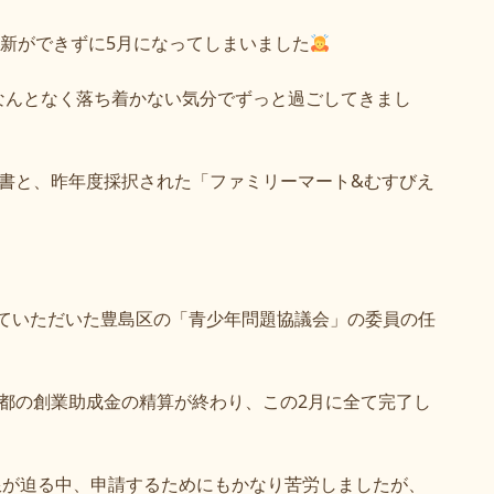
新ができずに
5
月になってしまいました
なんとなく落ち着かない気分でずっと過ごしてきまし
書と、昨年度採択された「ファミリーマート
&
むすびえ
。
ていただいた豊島区の「青少年問題協議会」の委員の任
都の創業助成金の精算が終わり、この
2
月に全て完了し
限が迫る中、申請するためにもかなり苦労しましたが、