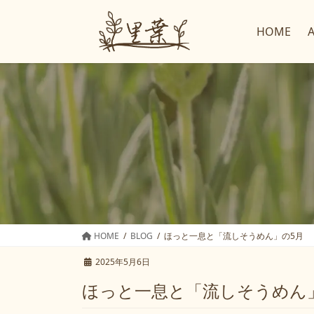
コ
ナ
ン
ビ
HOME
テ
ゲ
ン
ー
ツ
シ
へ
ョ
ス
ン
キ
に
ッ
移
プ
動
HOME
BLOG
ほっと一息と「流しそうめん」の5月
2025年5月6日
ほっと一息と「流しそうめん