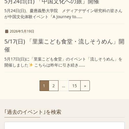
5月24日(日) 「中国文化への旅」開催
5月24日(日)、慶應義塾大学院 メディアデザイン研究科の皆さん
が中国文化体験イベント『A Journey to……
2026年5月19日
5/17(日) 「里葉こども食堂・流しそうめん」開
催
5月17日(日)に「里葉こども食堂」のイベント「流しそうめん」を
開催しました
こちらは昨年に引き続き……
投
固
固
固
1
2
…
15
»
稿
定
定
定
ペ
ペ
ペ
の
ー
ー
ー
ペ
｢過去のイベント｣を検索
ジ
ジ
ジ
ー
ジ