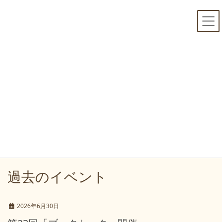
コ
ナ
ン
ビ
テ
ゲ
ン
ー
ツ
シ
へ
ョ
ス
ン
キ
に
ARCHIVES
ッ
移
プ
動
HOME
ARCHIVES
過去のイベント
2026年6月30日