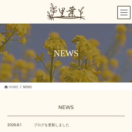
コ
ナ
ン
ビ
テ
ゲ
ン
ー
ツ
シ
へ
ョ
ス
ン
キ
に
NEWS
ッ
移
プ
動
HOME
NEWS
NEWS
ブログを更新しました
2026.8.1