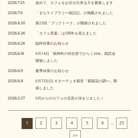
改めて、カフェをお任せ出来る方を募集します
2026.7.25
「まちライブラリー探訪記」が掲載されました
2026.7.9
第23回「ブックトーク」が開催されました
2026.6.30
「カフェ里葉」は5周年を迎えました
2026.6.26
臨時休業のお知らせ
2026.6.26
6月14日「精神科の待合室でひらくzine」朗読会
2026.6.16
開催しました
夏季休業のお知らせ
2026.6.9
6月7日(日) ギターデュオ紫音「紫陽花の調べ」開
2026.6.8
催しました
9月からのカフェの店長が決まりました！
2026.5.27
1
2
3
4
5
6
...
25
>>