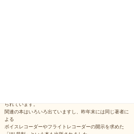
ふとしたことから「源氏物語」のあらすじを説明すること
になり、
源氏物語を元にした漫画「あさきゆめみし」の場面を忠実
に再現してくださった方、
あまりの記憶力の確かさと演技力に皆さん大笑いしたので
した。
そんな中でシリアスな一冊「日航123便 墜落の新事実：
目撃証言から真相に迫る」
をご紹介します。こちらはタイトル通り37年前の日航機の
墜落に関して
目撃証言を元に綿密に調べられた記録で、驚愕の事実が語
られています。
関連の本はいろいろ出ていますし、昨年末には同じ著者に
よる
ボイスレコーダーやフライトレコーダーの開示を求めた