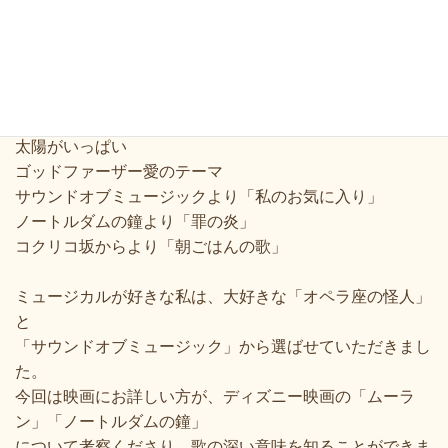
2
回目のテーマは映画。
紹介された曲は、以下の通りです。
オペラ座の怪人より「シンクオブミー」
ムーランより「リフレクション」
太陽がいっぱい
ゴッドファーザー愛のテーマ
サウンドオブミュージックより「私のお気に入り」
ノートルダムの鐘より「罪の炎」
コクリコ坂からより「朝ごはんの歌」
ミュージカルが好きな私は、大好きな「オペラ座の怪人」
と
「サウンドオブミュージック」から選ばせていただきまし
た。
今回は映画にお詳しい方が、ディズニー映画の「ムーラ
ン」「ノートルダムの鐘」
について
考察くださり、歌の深い意味を知ることができま