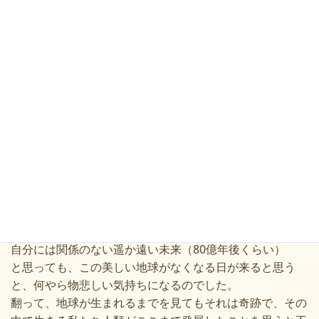
そしてもう一つ、十分間の時間の挟み撃ち作戦が表されて
いるすごいタイトルです！
そのほかに
• THE FIRST SLAM DUNK
•
ボへミアンラプソディ
YouTube
「
全地球史アトラス」
本 時間は存在しない
不完全な社会をめぐる映画対話
などのお話もありました
「全地球史アトラス」は、地球の最後に向かっての映像
が、
自分には関係のない遥か遠い未来（
80
億年後くらい）
と思っても、この美しい地球がなくなる日が来ると思う
と、何やら物悲しい気持ちになるのでした。
翻って、地球が生まれるまでを見てもそれは奇跡で、その