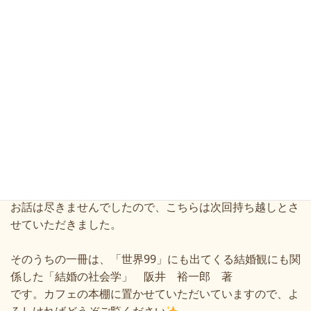
ディストピアとユートピア
未来のAIやロボットについて
などなど、話は尽きず、お茶とケーキをいただきながらの
2時間はあっという間に過ぎました。
一冊の本について語るのは初めてだったので、もし途中で
会話が進まなくなったら、後半はいつものように本の紹介
もしていただけるよう2冊ほどお願いしていたのですが、
お話は尽きませんでしたので、こちらは次回持ち越しとさ
せていただきました。
そのうちの一冊は、「世界99」にも出てくる結婚観にも関
係した「結婚の社会学」 阪井 裕一郎 著
です。カフェの本棚に置かせていただいていますので、よ