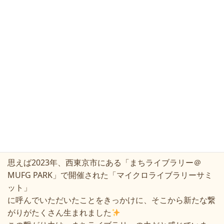
9/30(火)、神保町の「ブックハウスカフェ」にて「まちラ
イブラリーサミット」が開催され、
里葉店主も登壇させていただきました。
まちライブラリー提唱者の礒井純充さんをモデレーター
に、4名のまちライブラリー運営者が登壇。
それぞれの活動の様子を発表しました。
いろいろな「まちライブラリー」があり、それぞれの活動
もいろいろで、とても興味深いお話しでした
磯井さんからは「皆さんいろいろな活動をされていてすご
い！女性は横のつながりがどんどん増えますね」
とのお言葉がありました。
思えば2023年、西東京市にある「まちライブラリー＠
MUFG PARK」で開催された「マイクロライブラリーサミ
ット」
に呼んでいただいたことをきっかけに、そこから新たな繋
がりがたくさん生まれました