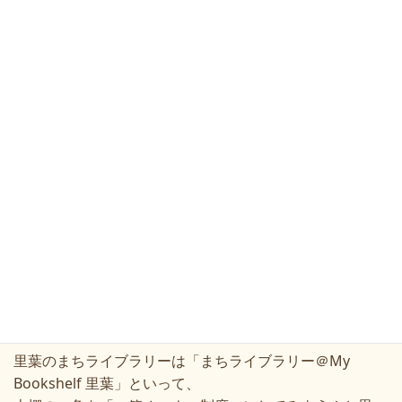
・「まちライブラリー＠ブックハウスカフェ」
神保町にある大きな絵本専門店の中でのまちライブラリ
ー。
・「まちの図書館まちの保健室おさんぽ」
八王子にあるマンガをたくさん置いてある居場所。
・「多言語図書館」
下関でエスペラント語の保全から始まった多言語本棚を設
置する活動。
北海道、大阪会場の発表も興味深いものでした。
最後には思いがけず「マイクロライブラリーアワード」を
いただきました！
実は発表者は皆さん頂いたのですが、とても嬉しかったで
す
里葉のまちライブラリーは「まちライブラリー＠
My
Bookshelf
里葉」といって、