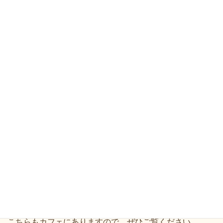
サイトウトシオ
(
斉藤俊雄
)
：ドラマクリエイター＆劇作家
久喜市部活動指導員として久喜市立太東中学校ゲキ部で劇
づくりをしている。
自作脚本の全国中学校・高校等での上演数は１０００回を
超える。晩成書房戯曲賞・特賞『降るような星空』など。
写真
2
枚目は、斉藤さんによる脚本です。
里葉にありますので、お手に取ってご覧いただけます。
また「カワズ」第四号では、斉藤さんのインタビュー記事
が掲載されています。
「カワズ」は、サステナブルな生き方とコミュニティを模
索するための本で、一号では、里葉も取り上げていただき
ました。
今回の第四号では、オルタナティブストーリーの作り方を
テーマに、様々なところで活躍する方たちが登場して読み
応えが
あります。
こちらもカフェにありますので、ぜひご覧ください。