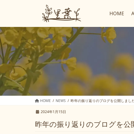
コ
ナ
ン
ビ
HOME
テ
ゲ
ン
ー
ツ
シ
へ
ョ
ス
ン
キ
に
ッ
移
プ
動
HOME
NEWS
昨年の振り返りのブログを公開しまし
2024年1月15日
昨年の振り返りのブログを公