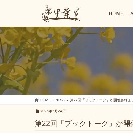
コ
ナ
ン
ビ
HOME
テ
ゲ
ン
ー
ツ
シ
へ
ョ
ス
ン
キ
に
ッ
移
プ
動
HOME
NEWS
第22回「ブックトーク」が開催されま
2026年2月24日
第22回「ブックトーク」が開