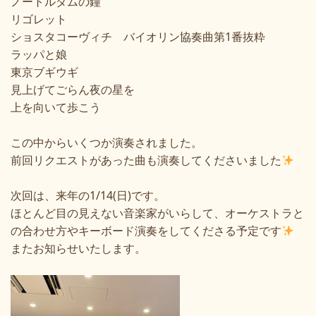
ノートルダムの鐘
リゴレット
ショスタコーヴィチ バイオリン協奏曲第
1
番抜粋
ラッパと娘
東京ブギウギ
見上げてごらん夜の星を
上を向いて歩こう
この中からいくつか演奏されました。
前回リクエストがあった曲も演奏してくださいました
次回は、来年の
1/14(
日
)
です。
ほとんど目の見えない音楽家がいらして、オーケストラと
の合わせ方やキーボード演奏をしてくださる予定です
またお知らせいたします。