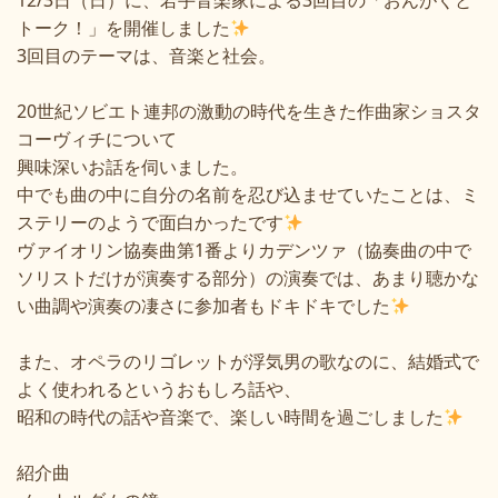
12/3
日（日）に、若手音楽家による
3
回目の「おんがくと
トーク！」を開催しました
3
回目のテーマは、音楽と社会。
20
世紀ソビエト連邦の激動の時代を生きた作曲家ショスタ
コーヴィチについて
興味深いお話を伺いました。
中でも曲の中に自分の名前を忍び込ませていたことは、ミ
ステリーのようで面白かったです
ヴァイオリン協奏曲第
1
番よりカデンツァ（協奏曲の中で
ソリストだけが演奏する部分）の演奏では、あまり聴かな
い曲調や演奏の凄さに参加者もドキドキでした
また、オペラのリゴレットが浮気男の歌なのに、結婚式で
よく使われるというおもしろ話や、
昭和の時代の話や音楽で、楽しい時間を過ごしました
紹介曲