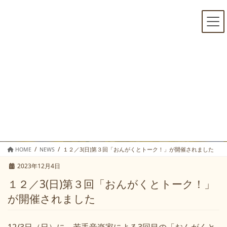
コ
ナ
ン
ビ
テ
ゲ
ン
ー
ツ
シ
へ
ョ
ス
ン
キ
に
NEWS
ッ
移
プ
動
HOME
NEWS
１２／3(日)第３回「おんがくとトーク！」が開催されました
2023年12月4日
１２／3(日)第３回「おんがくとトーク！」
が開催されました