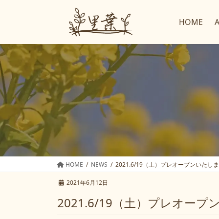
コ
ナ
ン
ビ
HOME
テ
ゲ
ン
ー
ツ
シ
へ
ョ
ス
ン
キ
に
ッ
移
プ
動
HOME
NEWS
2021.6/19（土）プレオープンいたし
2021年6月12日
2021.6/19（土）プレオー