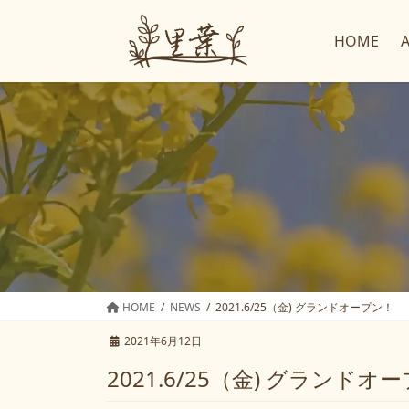
コ
ナ
ン
ビ
HOME
テ
ゲ
ン
ー
ツ
シ
へ
ョ
ス
ン
キ
に
ッ
移
プ
動
HOME
NEWS
2021.6/25（金) グランドオープン！
2021年6月12日
2021.6/25（金) グランドオ