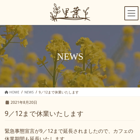
コ
ナ
ン
ビ
テ
ゲ
ン
ー
ツ
シ
へ
ョ
ス
ン
キ
に
NEWS
ッ
移
プ
動
HOME
NEWS
9／12まで休業いたします
2021年8月20日
9／12まで休業いたします
緊急事態宣言が9／12まで延長されましたので、カフェの
休業期間も延長いたします。