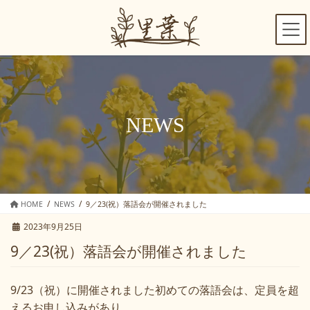
コ
ナ
ン
ビ
テ
ゲ
ン
ー
ツ
シ
へ
ョ
ス
ン
キ
に
NEWS
ッ
移
プ
動
HOME
NEWS
9／23(祝）落語会が開催されました
2023年9月25日
9／23(祝）落語会が開催されました
9/23
（祝）に開催されました初めての落語会は、定員を超
えるお申し込みがあり、