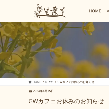
コ
ナ
ン
ビ
HOME
テ
ゲ
ン
ー
ツ
シ
へ
ョ
ス
ン
キ
に
ッ
移
プ
動
HOME
NEWS
GWカフェお休みのお知らせ
2024年4月15日
GWカフェお休みのお知らせ