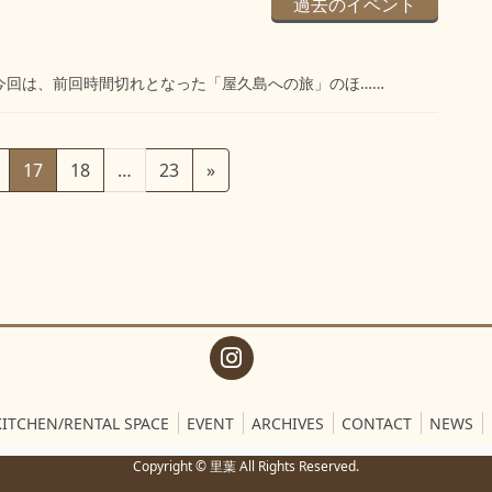
過去のイベント
。 今回は、前回時間切れとなった「屋久島への旅」のほ……
固
固
固
17
18
…
23
»
定
定
定
ペ
ペ
ペ
ー
ー
ー
ジ
ジ
ジ
KITCHEN/RENTAL SPACE
EVENT
ARCHIVES
CONTACT
NEWS
Copyright © 里葉 All Rights Reserved.