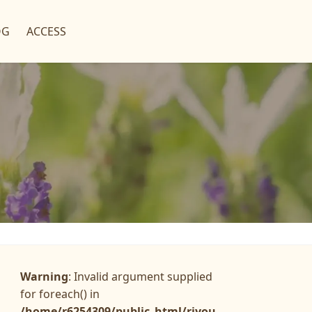
OG
ACCESS
Warning
: Invalid argument supplied
for foreach() in
/home/r6254309/public_html/riyou-