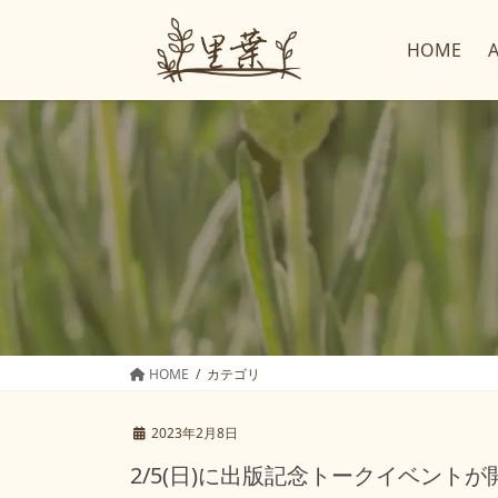
コ
ナ
ン
ビ
HOME
テ
ゲ
ン
ー
ツ
シ
へ
ョ
ス
ン
キ
に
ッ
移
プ
動
HOME
カテゴリ
2023年2月8日
2/5(日)に出版記念トークイベント