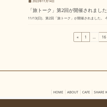
2022年11月14日
「旅トーク」第2回が開催されました
11/13(日)、第2回「旅トーク」が開催されました
投
固
固
«
1
…
16
稿
定
定
ペ
ペ
の
ー
ー
ペ
ジ
ジ
ー
ジ
送
り
HOME
ABOUT
CAFE
SHARE 