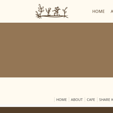
コ
ナ
ン
ビ
HOME
テ
ゲ
ン
ー
ツ
シ
へ
ョ
ス
ン
キ
に
ッ
移
プ
動
HOME
ABOUT
CAFE
SHARE 