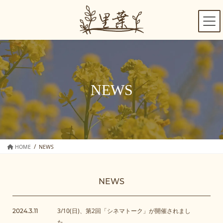
コ
ナ
ン
ビ
テ
ゲ
ン
ー
ツ
シ
へ
ョ
ス
ン
キ
に
NEWS
ッ
移
プ
動
HOME
NEWS
NEWS
3/10(日)、第2回「シネマトーク」が開催されまし
2024.3.11
た