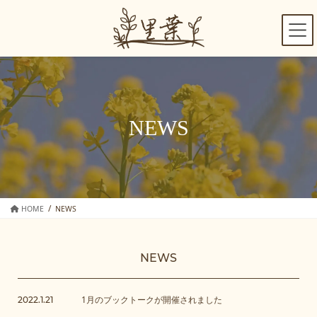
コ
ナ
ン
ビ
テ
ゲ
ン
ー
ツ
シ
へ
ョ
ス
ン
キ
に
NEWS
ッ
移
プ
動
HOME
NEWS
NEWS
1月のブックトークが開催されました
2022.1.21