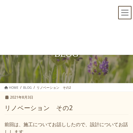
コ
ナ
ン
ビ
テ
ゲ
ン
ー
ツ
シ
へ
ョ
ス
ン
キ
に
BLOG
ッ
移
プ
動
HOME
BLOG
リノベーション その2
2021年8月3日
リノベーション その2
前回は、施工についてお話ししたので、設計についてお話
しします。