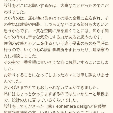
設計をどこにお願いするかは、大事なことだったのでこだ
わりました。
というのは、居心地の良さはその場の空気に左右され、そ
の空気は建築や内装、しつらえなどによる部分も大きいと
思うからです。上質な空間に身を置くことには、知らず知
らずのうちに幸せな気分にする力があると思うのです。
住宅の改修とカフェを作るという違う要素のものを同時に
行うので、いくつもの設計事務所をまわったり、建築家の
方に相談しました。
その中で一番希望に合いそうな方にお願いすることにしま
した。
お断りすることになってしまった方々には申し訳ありませ
んでした。
おかげさまでとてもおしゃれなカフェができました。
私にはちょっとかっこよすぎるのではないかなーと最後ま
で、設計の方に言っているくらいでした。
設計をしてくださった（株）ephemera designと伊藤智
範建築事務所の方、いろいろとありがとうございました。