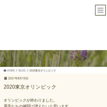
コ
ナ
ン
ビ
テ
ゲ
ン
ー
ツ
シ
へ
ョ
ス
ン
キ
に
BLOG
ッ
移
プ
動
HOME
BLOG
2020東京オリンピック
2021年8月10日
2020東京オリンピック
オリンピックが終わりました。
選手たちの健闘は讃えたいと思います。