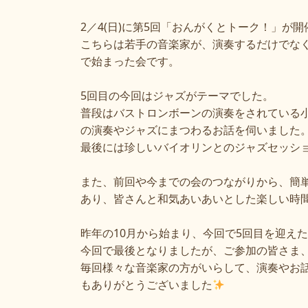
2
／
4(
日
)
に第
5
回「おんがくとトーク！」が開
こちらは若手の音楽家が、演奏するだけでな
で始まった会です。
5
回目の今回はジャズがテーマでした。
普段はバストロンボーンの演奏をされている
の演奏やジャズにまつわるお話を伺いました
最後には珍しいバイオリンとのジャズセッシ
また、前回や今までの会のつながりから、簡
あり、皆さんと和気あいあいとした楽しい時
昨年の
10
月から始まり、今回で
5
回目を迎えた
今回で最後となりましたが、ご参加の皆さま、
毎回様々な音楽家の方がいらして、演奏やお
もありがとうございました