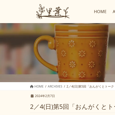
コ
ナ
ン
ビ
HOME
テ
ゲ
ン
ー
ツ
シ
へ
ョ
ス
ン
キ
に
ッ
移
プ
動
HOME
ARCHIVES
2／4(日)第5回「おんがくとトー
2024年2月7日
2／4(日)第5回「おんがくと