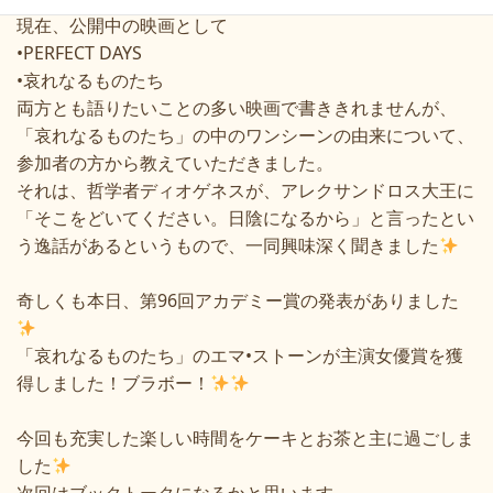
現在、公開中の映画として
•PERFECT DAYS
•
哀れなるものたち
両方とも語りたいことの多い映画で書ききれませんが、
「哀れなるものたち」の中のワンシーンの由来について、
参加者の方から教えていただきました。
それは、哲学者ディオゲネスが、アレクサンドロス大王に
「そこをどいてください。日陰になるから」と言ったとい
う逸話があるというもので、一同興味深く聞きました
奇しくも本日、第
96
回アカデミー賞の発表がありました
「哀れなるものたち」のエマ
•
ストーンが主演女優賞を獲
得しました！ブラボー！
今回も充実した楽しい時間をケーキとお茶と主に過ごしま
した