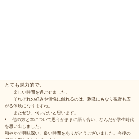
ご興味のある方は、どうぞいらしてお手に取ってみてくだ
さい。
毎月開催予定です。来月は、12／19（日）先着5名です。
定員が少ないため、すぐ埋まってしまう場合がございま
す。
ご希望の方は、問い合わせフォームからご連絡ください。
参加者の声
• 皆さまがご紹介して下さった本も、皆さまのお人柄も
とても魅力的で、
楽しい時間を過ごせました。
それぞれの好みや個性に触れるのは、刺激にもなり視野も広
がる体験になりますね。
またぜひ、伺いたいと思います。
• 他の方と本について思うがままに語り合い、なんだか学生時代
を思い出しました。
和やかで興味深い、良い時間をありがとうございました。今後の