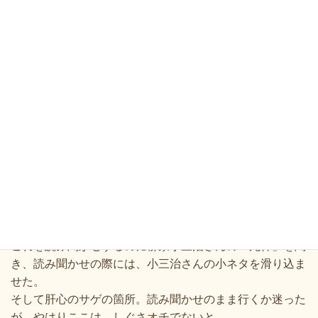
て、いろいろ聞いていたのだが、
その時、好きでよく聞いていたのが、古今亭志ん朝さん、
古今亭志ん生さん、そして柳家小三治さんであった。
生ではもう聞けない名人の落語を聞けるとは、なんて恵ま
れた世の中になったものだろうと、楽しませてもらった。
私が好きだったのは古典落語で、特に気に入っていたのは
「井戸の茶碗」という演目である。
この演目の登場人物は皆、いい人で、サゲもいい。
私は当時、子どもの小学校で読み聞かせをしていたので、
この落語の世界を子供たちにも楽しんでもらいたいと、
落語絵本を読むことにした。まず選んだのが「しにがみさ
ん」である。
これを読み聞かせするのに柳家小三治さんの「死神」を聞
き、読み聞かせの際には、小三治さんの小ネタを滑り込ま
せた。
そして肝心のサゲの箇所。読み聞かせのまま行くか迷った
が、やはりここは、しぐさオチでないと、