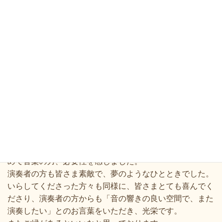
里葉 初のイベントとして、カルロ・クァルテットの皆さ
まによる弦楽四重奏のコンサートが行われました。
この場所ができてから、いつかは演奏会ができたらいいな
と思っておりましたが、初回のイベントで開催することが
でき、とても嬉しく思います。8月のコロナ禍の時から準
備してまいりましが、ちょうど緊急事態宣言が解除された
タイミングで、晴れやかな心で開催できて、本当によかっ
たです。
プログラムは、クラシックだけでなく、「レ・ミゼラブル
のメドレー」や、「Lemon」「炎」なども。私のリクエ
ストで入れてくださったスピッツの「楓」を間近で聞くこ
とができて、感動しました。
18席という贅沢な環境で、久しぶりに生の演奏に触れ、改
めて音楽の力、必要性を感じました。
演奏者の方も皆さま素敵で、夢のようなひとときでした。
いらしてくださった方々も同様に、皆さまとても喜んでく
ださり、演奏者の方からも「音の響きの良い空間で、また
演奏したい」とのお言葉をいただき、光栄です。