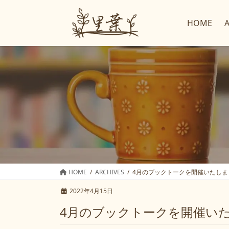
コ
ナ
ン
ビ
HOME
テ
ゲ
ン
ー
ツ
シ
へ
ョ
ス
ン
キ
に
ッ
移
プ
動
HOME
ARCHIVES
4月のブックトークを開催いたしま
2022年4月15日
4月のブックトークを開催い