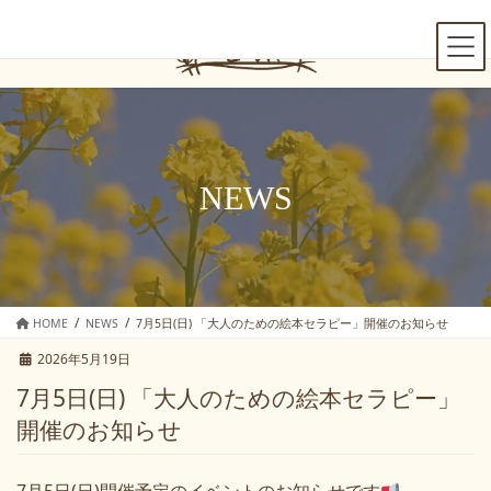
コ
ナ
ン
ビ
テ
ゲ
ン
ー
ツ
シ
へ
ョ
ス
ン
キ
に
NEWS
ッ
移
プ
動
HOME
NEWS
7月5日(日) 「大人のための絵本セラピー」開催のお知らせ
2026年5月19日
7月5日(日) 「大人のための絵本セラピー」
開催のお知らせ