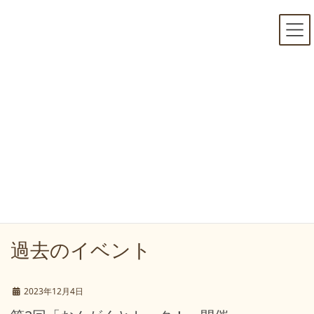
コ
ナ
ン
ビ
テ
ゲ
ン
ー
ツ
シ
へ
ョ
ス
ン
キ
に
ARCHIVES
ッ
移
プ
動
HOME
ARCHIVES
過去のイベント
2023年12月4日