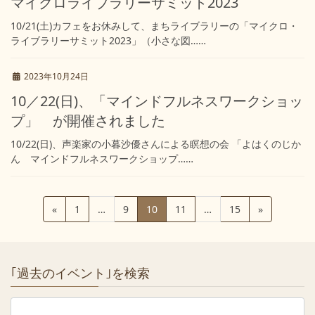
マイクロライブラリーサミット2023
10/21(土)カフェをお休みして、まちライブラリーの「マイクロ・
ライブラリーサミット2023」（小さな図……
2023年10月24日
10／22(日)、「マインドフルネスワークショッ
プ」 が開催されました
10/22(日)、声楽家の小暮沙優さんによる瞑想の会 「よはくのじか
ん マインドフルネスワークショップ……
投
固
固
固
固
固
«
1
…
9
10
11
…
15
»
稿
定
定
定
定
定
ペ
ペ
ペ
ペ
ペ
の
ー
ー
ー
ー
ー
ペ
｢過去のイベント｣を検索
ジ
ジ
ジ
ジ
ジ
ー
ジ